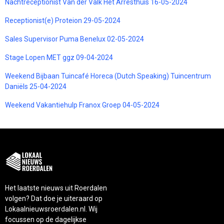
Nachtreceptionist Van der Valk Het Arresthuis 16-05-2024
Receptionist(e) Proteion 29-05-2024
Sales Supervisor Puma Benelux 02-05-2024
Stage Lopen MET ggz 09-04-2024
Weekend Bijbaan Tuincafé Horeca (Dutch Speaking) Tuincentrum
Daniëls 25-04-2024
Weekend Vakantiehulp Franox Groep 04-05-2024
Het laatste nieuws uit Roerdalen
volgen? Dat doe je uiteraard op
Lokaalnieuwsroerdalen.nl. Wij
focussen op de dagelijkse