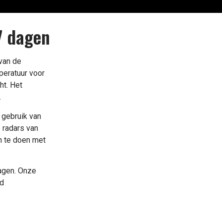
7 dagen
van de
peratuur voor
ht. Het
.
 gebruik van
 radars van
n te doen met
dagen. Onze
jd