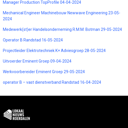
Manager Production TopProfile 04-04-2024
Mechanical Engineer Machinebouw Newwave Engineering 23-05-
2024
Medewerk(st)er Handelsonderneming R.M.M. Botman 29-05-2024
Operator B Randstad 16-05-2024
Projectleider Elektrotechniek K+ Adviesgroep 28-05-2024
Uitvoerder Eminent Groep 09-04-2024
Werkvoorbereider Eminent Groep 29-05-2024
operator B – vast dienstverband Randstad 16-04-2024