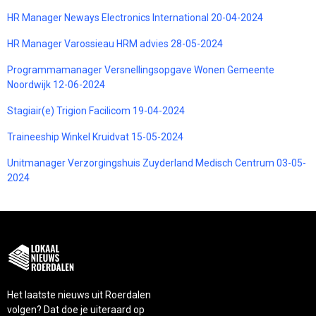
HR Manager Neways Electronics International 20-04-2024
HR Manager Varossieau HRM advies 28-05-2024
Programmamanager Versnellingsopgave Wonen Gemeente
Noordwijk 12-06-2024
Stagiair(e) Trigion Facilicom 19-04-2024
Traineeship Winkel Kruidvat 15-05-2024
Unitmanager Verzorgingshuis Zuyderland Medisch Centrum 03-05-
2024
Het laatste nieuws uit Roerdalen
volgen? Dat doe je uiteraard op