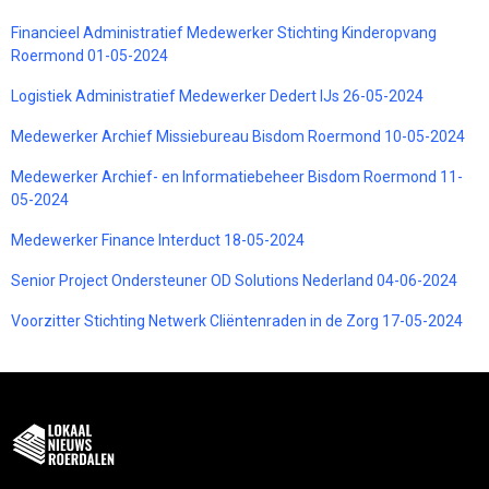
Financieel Administratief Medewerker Stichting Kinderopvang
Roermond 01-05-2024
Logistiek Administratief Medewerker Dedert IJs 26-05-2024
Medewerker Archief Missiebureau Bisdom Roermond 10-05-2024
Medewerker Archief- en Informatiebeheer Bisdom Roermond 11-
05-2024
Medewerker Finance Interduct 18-05-2024
Senior Project Ondersteuner OD Solutions Nederland 04-06-2024
Voorzitter Stichting Netwerk Cliëntenraden in de Zorg 17-05-2024