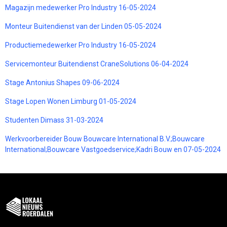
Magazijn medewerker Pro Industry 16-05-2024
Monteur Buitendienst van der Linden 05-05-2024
Productiemedewerker Pro Industry 16-05-2024
Servicemonteur Buitendienst CraneSolutions 06-04-2024
Stage Antonius Shapes 09-06-2024
Stage Lopen Wonen Limburg 01-05-2024
Studenten Dimass 31-03-2024
Werkvoorbereider Bouw Bouwcare International B.V.;Bouwcare
International;Bouwcare Vastgoedservice;Kadri Bouw en 07-05-2024