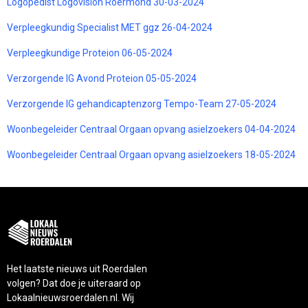
Logopedist Logovision Roermond 30-03-2024
Verpleegkundig Specialist MET ggz 26-04-2024
Verpleegkundige Proteion 06-05-2024
Verzorgende IG Avond Proteion 05-05-2024
Verzorgende IG gehandicaptenzorg Tempo-Team 27-05-2024
Woonbegeleider Centraal Orgaan opvang asielzoekers 04-04-2024
Woonbegeleider Centraal Orgaan opvang asielzoekers 18-05-2024
Het laatste nieuws uit Roerdalen
volgen? Dat doe je uiteraard op
Lokaalnieuwsroerdalen.nl. Wij