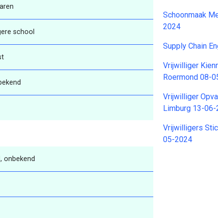
aren
Schoonmaak Me
2024
gere school
Supply Chain En
st
Vrijwilliger Ki
Roermond 08-0
bekend
Vrijwilliger Op
Limburg 13-06
Vrijwilligers S
05-2024
, onbekend