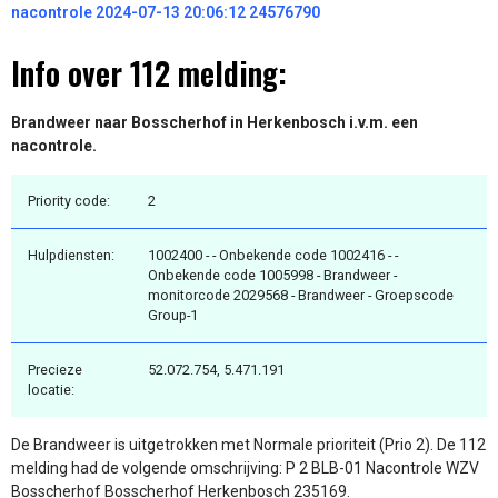
nacontrole 2024-07-13 20:06:12 24576790
Info over 112 melding:
Brandweer naar Bosscherhof in Herkenbosch i.v.m. een
nacontrole.
Priority code:
2
Hulpdiensten:
1002400 - - Onbekende code 1002416 - -
Onbekende code 1005998 - Brandweer -
monitorcode 2029568 - Brandweer - Groepscode
Group-1
Precieze
52.072.754, 5.471.191
locatie:
De Brandweer is uitgetrokken met Normale prioriteit (Prio 2). De 112
melding had de volgende omschrijving: P 2 BLB-01 Nacontrole WZV
Bosscherhof Bosscherhof Herkenbosch 235169.