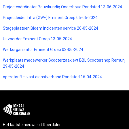
Projectcoördinator Bouwkundig Onderhoud Randstad 13-06-2024
Projectleider Infra (GWE) Eminent Groep 05-06-2024
Stageplaatsen Bloem incidenten service 20-05-2024
Uitvoerder Eminent Groep 13-05-2024
Werkorganisator Eminent Groep 03-06-2024
Werkplaats medewerker Scooterzaak evt BBL Scootershop Remunj
29-05-2024
operator B – vast dienstverband Randstad 16-04-2024
Het laatste nieuws uit Roerdalen