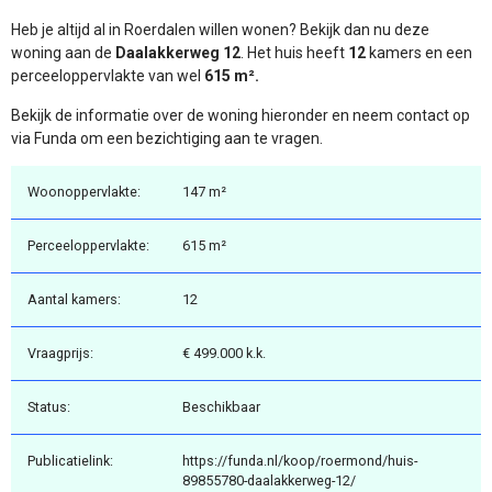
Heb je altijd al in Roerdalen willen wonen? Bekijk dan nu deze
woning aan de
Daalakkerweg 12
. Het huis heeft
12
kamers en een
perceeloppervlakte van wel
615 m².
Bekijk de informatie over de woning hieronder en neem contact op
via Funda om een bezichtiging aan te vragen.
Woonoppervlakte:
147 m²
Perceeloppervlakte:
615 m²
Aantal kamers:
12
Vraagprijs:
€ 499.000 k.k.
Status:
Beschikbaar
Publicatielink:
https://funda.nl/koop/roermond/huis-
89855780-daalakkerweg-12/