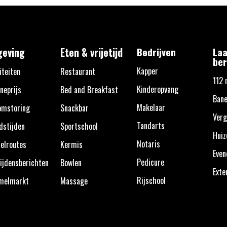
eving
Eten & vrijetijd
Bedrijven
Laa
ber
Kapper
iteiten
Restaurant
112 
Kinderopvang
neprijs
Bed and Breakfast
Bane
Makelaar
omstoring
Snackbar
Verg
Tandarts
dstijden
Sportschool
Huiz
Notaris
elroutes
Kermis
Eve
Pedicure
ijdensberichten
Bowlen
Exte
Rijschool
melmarkt
Massage