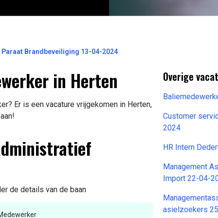
 Paraat Brandbeveiliging 13-04-2024
ewerker in Herten
Overige vacat
Baliemedewerk
r? Er is een vacature vrijgekomen in Herten,
baan!
Customer serv
2024
Administratief
HR Intern Deder
Management Ass
Import 22-04-2
der de details van de baan
Managementassi
asielzoekers 2
f Medewerker