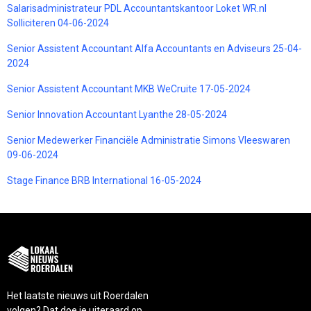
Salarisadministrateur PDL Accountantskantoor Loket WR.nl
Solliciteren 04-06-2024
Senior Assistent Accountant Alfa Accountants en Adviseurs 25-04-
2024
Senior Assistent Accountant MKB WeCruite 17-05-2024
Senior Innovation Accountant Lyanthe 28-05-2024
Senior Medewerker Financiële Administratie Simons Vleeswaren
09-06-2024
Stage Finance BRB International 16-05-2024
Het laatste nieuws uit Roerdalen
volgen? Dat doe je uiteraard op