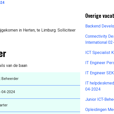
024
Overige vacat
Backend Develo
jgekomen in Herten, te Limburg. Solliciteer
Connectivity De
International 0
er
ICT Specialist
IT Engineer Pe
ails van de baan
IT Engineer SE
t Beheerder
IT helpdeskmed
04-2024
-04-2024
Junior ICT-Beh
arter
Opleidingen Me