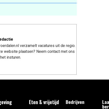
edactie
erdalen.nl verzamelt vacatures uit de regio.
nze website plaatsen? Neem contact met ons
het insturen.
eving
Eten & vrijetijd
Bedrijven
Laa
ber