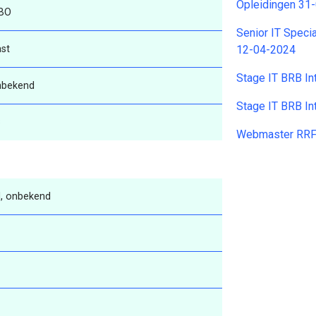
Opleidingen 31
BO
Senior IT Speci
st
12-04-2024
Stage IT BRB In
nbekend
Stage IT BRB In
8
Webmaster RRFC
, onbekend