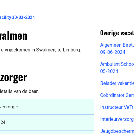
ility 30-03-2024
walmen
Overige vacat
Algemeen Bestu
ure vrijgekomen in Swalmen, te Limburg.
09-06-2024
Ambulant Scho
rzorger
05-2024
Belader vakanti
details van de baan
Coördinator Ge
rverzorger
Instructeur Ve
Interieurverzor
024
Jeugdbescherme