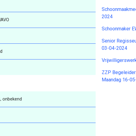
Schoonmaakmede
2024
MAVO
Schoonmaker EW
Senior Regisse
03-04-2024
d
Vrijwilligerswe
ZZP Begeleider 
Maandag 16-05
, onbekend