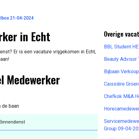
lbox 21-04-2024
ker in Echt
Overige vacat
BBL Student H
st? Er is een vacature vrijgekomen in Echt,
baan!
Beauty Advisor
Bijbaan Verko
el Medewerker
Caissière Groen
Chefkok M&A Ho
n de baan
Horecamedewer
Servicemedewer
innendienst
Group 09-04-2