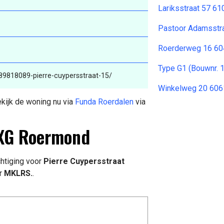
Lariksstraat 57 61
Pastoor Adamsstr
Roerderweg 16 6
Type G1 (Bouwnr. 
89818089-pierre-cuypersstraat-15/
Winkelweg 20 6061
ekijk de woning nu via
Funda Roerdalen
via
 XG Roermond
htiging voor
Pierre Cuypersstraat
r
MKLRS.
.