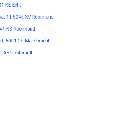
01 KE Echt
aat 11 6045 XV Roermond
041 NS Roermond
10) 6051 CS Maasbracht
 AE Posterholt