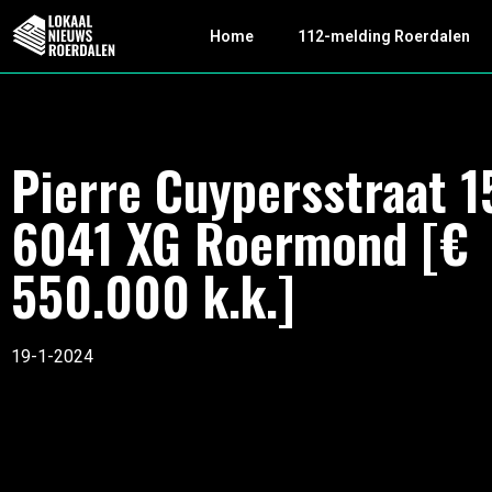
Home
112-melding Roerdalen
Pierre Cuypersstraat 1
6041 XG Roermond [€
550.000 k.k.]
19-1-2024