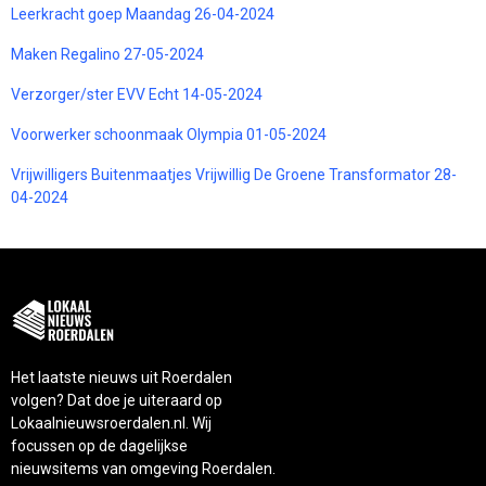
Leerkracht goep Maandag 26-04-2024
Maken Regalino 27-05-2024
Verzorger/ster EVV Echt 14-05-2024
Voorwerker schoonmaak Olympia 01-05-2024
Vrijwilligers Buitenmaatjes Vrijwillig De Groene Transformator 28-
04-2024
Het laatste nieuws uit Roerdalen
volgen? Dat doe je uiteraard op
Lokaalnieuwsroerdalen.nl. Wij
focussen op de dagelijkse
nieuwsitems van omgeving Roerdalen.