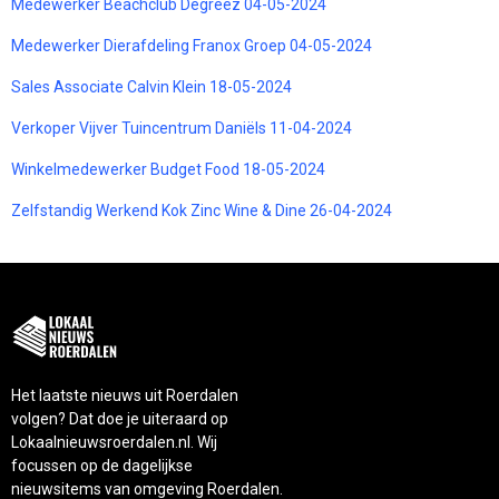
Medewerker Beachclub Degreez 04-05-2024
Medewerker Dierafdeling Franox Groep 04-05-2024
Sales Associate Calvin Klein 18-05-2024
Verkoper Vijver Tuincentrum Daniëls 11-04-2024
Winkelmedewerker Budget Food 18-05-2024
Zelfstandig Werkend Kok Zinc Wine & Dine 26-04-2024
Het laatste nieuws uit Roerdalen
volgen? Dat doe je uiteraard op
Lokaalnieuwsroerdalen.nl. Wij
focussen op de dagelijkse
nieuwsitems van omgeving Roerdalen.