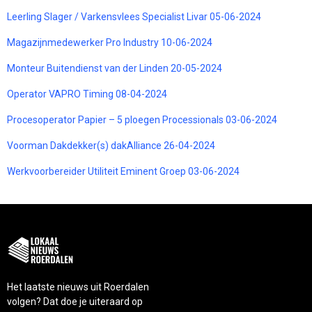
Leerling Slager / Varkensvlees Specialist Livar 05-06-2024
Magazijnmedewerker Pro Industry 10-06-2024
Monteur Buitendienst van der Linden 20-05-2024
Operator VAPRO Timing 08-04-2024
Procesoperator Papier – 5 ploegen Processionals 03-06-2024
Voorman Dakdekker(s) dakAlliance 26-04-2024
Werkvoorbereider Utiliteit Eminent Groep 03-06-2024
Het laatste nieuws uit Roerdalen
volgen? Dat doe je uiteraard op