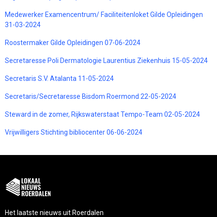
Medewerker Examencentrum/ Faciliteitenloket Gilde Opleidingen
31-03-2024
Roostermaker Gilde Opleidingen 07-06-2024
Secretaresse Poli Dermatologie Laurentius Ziekenhuis 15-05-2024
Secretaris S.V. Atalanta 11-05-2024
Secretaris/Secretaresse Bisdom Roermond 22-05-2024
Steward in de zomer, Rijkswaterstaat Tempo-Team 02-05-2024
Vrijwilligers Stichting bibliocenter 06-06-2024
Het laatste nieuws uit Roerdalen