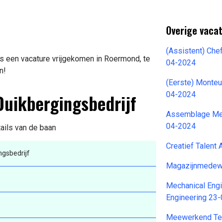
Overige vacat
(Assistent) Che
is een vacature vrijgekomen in Roermond, te
04-2024
n!
(Eerste) Monte
Duikbergingsbedrijf
04-2024
Assemblage Med
04-2024
tails van de baan
Creatief Talent
ngsbedrijf
Magazijnmedewe
Mechanical En
Engineering 23
Meewerkend Te