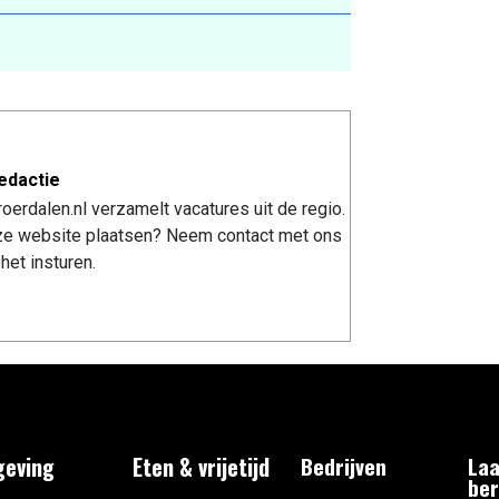
edactie
erdalen.nl verzamelt vacatures uit de regio.
nze website plaatsen? Neem contact met ons
het insturen.
eving
Eten & vrijetijd
Bedrijven
Laa
ber