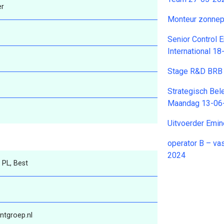
er
Monteur zonne
Senior Control 
International 1
Stage R&D BRB 
Strategisch Be
Maandag 13-06
Uitvoerder Emi
operator B – va
2024
 PL, Best
ntgroep.nl