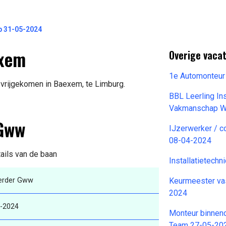
p 31-05-2024
exem
Overige vacat
1e Automonteur
 vrijgekomen in Baexem, te Limburg.
BBL Leerling In
Vakmanschap W
 Gww
IJzerwerker / co
08-04-2024
tails van de baan
Installatietech
erder Gww
Keurmeester va
2024
-2024
Monteur binnen
Team 27-05-20