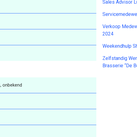
Sales Advisor L
Servicemedewer
Verkoop Medewe
2024
Weekendhulp S
Zelfstandig We
Brasserie “De 
, onbekend