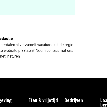
edactie
erdalen.nl verzamelt vacatures uit de regio.
nze website plaatsen? Neem contact met ons
het insturen.
eving
Eten & vrijetijd
Bedrijven
Laa
ber