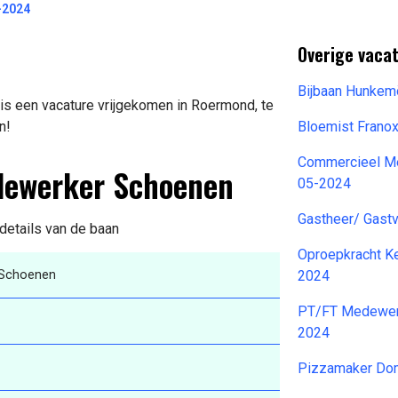
-2024
Overige vacat
Bijbaan Hunkem
s een vacature vrijgekomen in Roermond, te
n!
Bloemist Frano
Commercieel M
dewerker Schoenen
05-2024
Gastheer/ Gast
details van de baan
Oproepkracht Ke
Schoenen
2024
PT/FT Medewerk
2024
Pizzamaker Dom