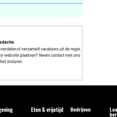
edactie
erdalen.nl verzamelt vacatures uit de regio.
nze website plaatsen? Neem contact met ons
het insturen.
eving
Eten & vrijetijd
Bedrijven
Laa
ber