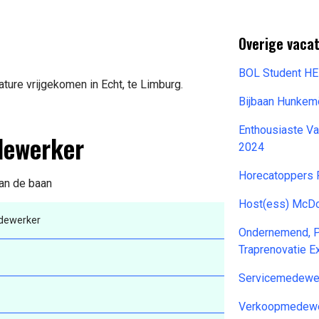
Overige vacat
BOL Student H
ure vrijgekomen in Echt, te Limburg.
Bijbaan Hunkem
Enthousiaste Va
dewerker
2024
Horecatoppers 
van de baan
Host(ess) McDo
dewerker
Ondernemend, P
Traprenovatie E
Servicemedewer
Verkoopmedewe