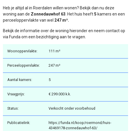
Heb je altijd al in Roerdalen willen wonen? Bekijk dan nu deze
woning aan de
Zonnedauwhof 63
. Het huis heeft
5
kamers en een
perceeloppervlakte van wel
247 m².
Bekijk de informatie over de woning hieronder en neem contact op
via Funda om een bezichtiging aan te vragen.
Woonoppervlakte:
111 m²
Perceeloppervlakte:
247 m²
Aantal kamers:
5
Vraagprijs:
€ 299.000 k.k.
Status:
Verkocht onder voorbehoud
Publicatielink:
https://funda.nl/koop/roermond/huis-
43469178-zonnedauwhof-63/