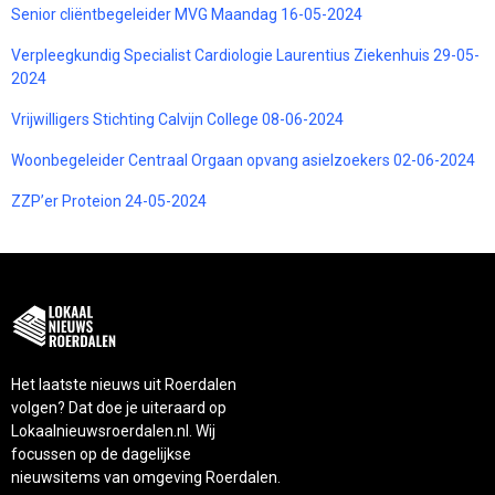
Senior cliëntbegeleider MVG Maandag 16-05-2024
Verpleegkundig Specialist Cardiologie Laurentius Ziekenhuis 29-05-
2024
Vrijwilligers Stichting Calvijn College 08-06-2024
Woonbegeleider Centraal Orgaan opvang asielzoekers 02-06-2024
ZZP’er Proteion 24-05-2024
Het laatste nieuws uit Roerdalen
volgen? Dat doe je uiteraard op
Lokaalnieuwsroerdalen.nl. Wij
focussen op de dagelijkse
nieuwsitems van omgeving Roerdalen.