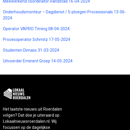
Meewerkend coördinator Randstad 16-04-2024
Onderhoudsmonteur – Dagdienst / 5-ploegen Processionals 13-06-
2024
Operator VAPRO Timing 08-04-2024
Procesoperator Schmitz 17-05-2024
Studenten Dimass 31-03-2024
Uitvoerder Eminent Groep 14-05-2024
Het laatste nieuws uit Roerdalen
volgen? Dat doe je uiteraard op
Lokaalnieuwsroerdalen.nl. Wij
focussen op de dagelijkse