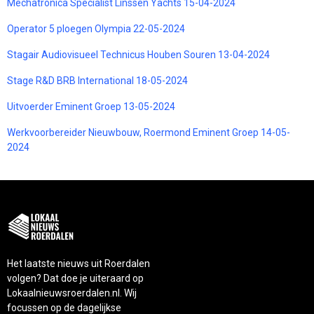
Mechatronica Specialist Linssen Yachts 15-04-2024
Operator 5 ploegen Olympia 22-05-2024
Stagair Audiovisueel Technicus Houben Souren 13-04-2024
Stage R&D BRB International 18-05-2024
Uitvoerder Eminent Groep 13-05-2024
Werkvoorbereider Nieuwbouw, Roermond Eminent Groep 14-05-
2024
Het laatste nieuws uit Roerdalen
volgen? Dat doe je uiteraard op
Lokaalnieuwsroerdalen.nl. Wij
focussen op de dagelijkse