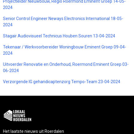
Projectleider Nieuwbouw, Regio Roermond Eminent Groep 14-05-
2024
Senior Control Engineer Neways Electronics International 18-05-
2024
Stagair Audiovisueel Technicus Houben Souren 13-04-2024
Tekenaar / Werkvoorbereider Woningbouw Eminent Groep 09-04-
2024
Uitvoerder Renovatie en Onderhoud, Roermond Eminent Groep 03-
06-2024
Verzorgende IG gehandicaptenzorg Tempo-Team 23-04-2024
Het laatste nieuws uit Roerdalen