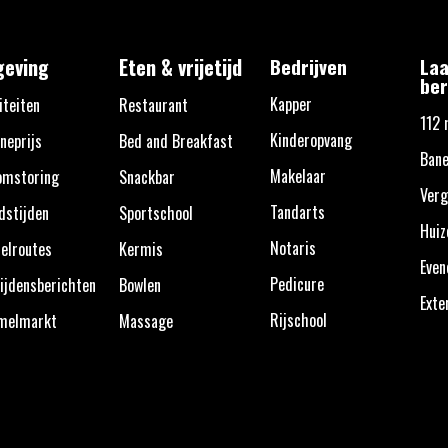
eving
Eten & vrijetijd
Bedrijven
Laa
ber
Kapper
iteiten
Restaurant
112 
Kinderopvang
neprijs
Bed and Breakfast
Bane
Makelaar
omstoring
Snackbar
Verg
Tandarts
dstijden
Sportschool
Huiz
Notaris
elroutes
Kermis
Eve
Pedicure
ijdensberichten
Bowlen
Exte
Rijschool
melmarkt
Massage