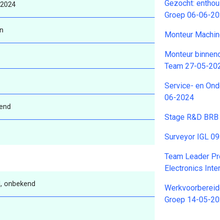
Gezocht: enthou
-2024
Groep 06-06-2
n
Monteur Machi
Monteur binnen
Team 27-05-20
Service- en On
06-2024
end
Stage R&D BRB 
Surveyor IGL 0
Team Leader Pr
Electronics Int
, onbekend
Werkvoorbereid
Groep 14-05-2