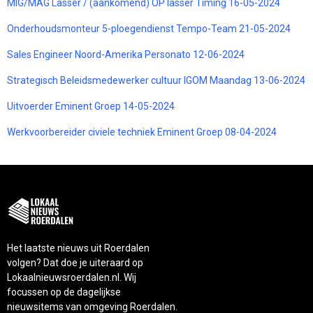
MIG/MAG Lasser / (aankomend) OP lasser Timing 16-05-2024
Onderhoudsmonteur 5-ploegendienst Tempo-Team 21-05-2024
Sales Engineer Noord-Amerika Personato 12-06-2024
Strategisch Beleidsmedewerker cultuur IGOM Maandag 13-06-2024
Uitvoerder Eminent Groep 14-05-2024
Werkvoorbereider civiele techniek Eminent Groep 08-04-2024
Het laatste nieuws uit Roerdalen
volgen? Dat doe je uiteraard op
Lokaalnieuwsroerdalen.nl. Wij
focussen op de dagelijkse
nieuwsitems van omgeving Roerdalen.