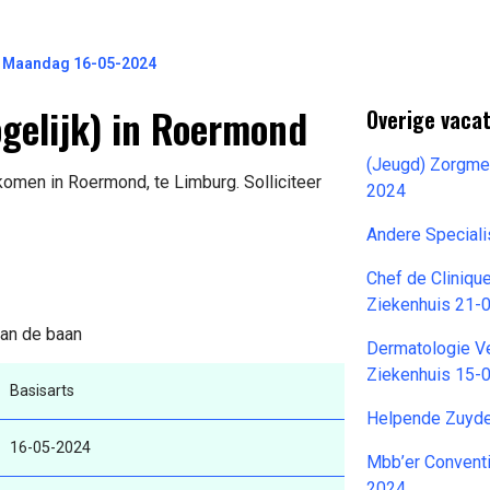
k) Maandag 16-05-2024
ogelijk) in Roermond
Overige vacat
(Jeugd) Zorgme
komen in Roermond, te Limburg. Solliciteer
2024
Andere Speciali
Chef de Cliniqu
Ziekenhuis 21-
van de baan
Dermatologie V
Ziekenhuis 15-
Basisarts
Helpende Zuyde
16-05-2024
Mbb’er Conventi
2024