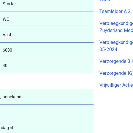
Starter
Teamleider A.S
WO
Verpleegkundig
Zuyderland Med
Vast
Verpleegkundig
05-2024
6000
Verzorgende 3 
40
Verzorgende I
Vrijwilliger Ac
, onbekend
ndag.nl