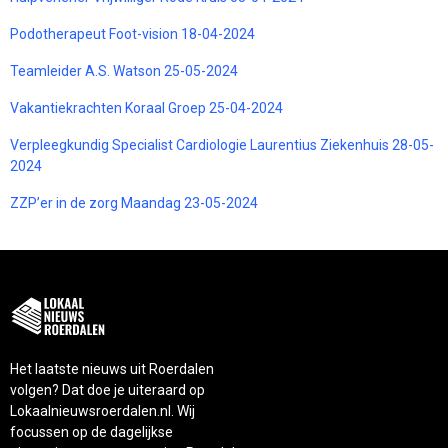
Podotherapeut Foot-vision 18-04-2024
Teamleider A.S. Watson 25-05-2024
Vakantiekrachten Koraal Groep 25-04-2024
Verpleegkundig Specialist Cardiologie Laurentius Ziekenhuis 28-05-
2024
ZZP’er in de zorg Maandag 23-05-2024
Het laatste nieuws uit Roerdalen
volgen? Dat doe je uiteraard op
Lokaalnieuwsroerdalen.nl. Wij
focussen op de dagelijkse