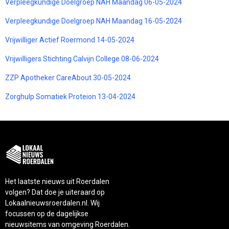
Verpleegkundige Doelgroep NAH Maandag 06-05-2024
Verpleegkundige Doelgroep NAH Maandag 16-05-2024
Vrijwilliger Actief Roermond 14-05-2024
Vrijwilligers Stichting Calvijn College 08-06-2024
ZZP Apotheker CareAbout 30-05-2024
Zorghulp Somatiek Proteion 13-04-2024
Het laatste nieuws uit Roerdalen
volgen? Dat doe je uiteraard op
Lokaalnieuwsroerdalen.nl. Wij
focussen op de dagelijkse
nieuwsitems van omgeving Roerdalen.