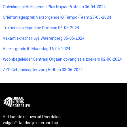
Opleidingsplek Helpende Plus Najaar Proteion 06-04-2024
Oriëntatiegesprek Verzorgende IG Tempo-Team 27-05-2024
Traineeship Expeditie Proteion 06-05-2024
Vakantiekracht Huys Waerenberg 05-05-2024
Verzorgende IG Maandag 16-05-2024
Woonbegeleider Centraal Orgaan opvang asielzoekers 02-06-2024
ZZP Gehandicaptenzorg Aethon 03-06-2024
Het laatste nieuws uit Roerdalen
volgen? Dat doe je uiteraard op