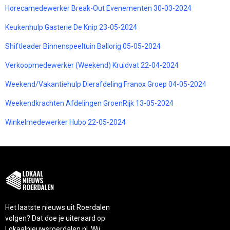
Horecamedewerker Break-Out Evenementen 30-03-2024
Keukenhulp Gasterie De Knip 23-05-2024
Shiftleader Binnenspeeltuin Ballorig 05-05-2024
Verkoopmedewerker (Weekend) Kruidvat 22-04-2024
Weekend/Vakantiehulp Dierafdeling Franox Groep 04-05-2024
Weekendkrachten Afdelingen GroenRijk 13-05-2024
Winkelmedewerker Hubo 22-05-2024
Het laatste nieuws uit Roerdalen
volgen? Dat doe je uiteraard op
Lokaalnieuwsroerdalen.nl. Wij