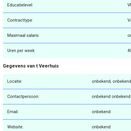
Educatielevel:
V
Contracttype:
V
Maximaal salaris:
o
Uren per week:
4
Gegevens van t Veerhuis
Locatie:
onbekend, onbekend
Contactpersoon:
onbekend onbekend
Email:
onbekend
Website:
onbekend