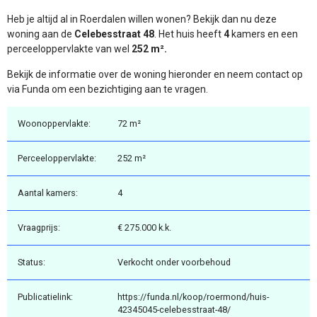
Heb je altijd al in Roerdalen willen wonen? Bekijk dan nu deze
woning aan de
Celebesstraat 48
. Het huis heeft
4
kamers en een
perceeloppervlakte van wel
252 m².
Bekijk de informatie over de woning hieronder en neem contact op
via Funda om een bezichtiging aan te vragen.
Woonoppervlakte:
72 m²
Perceeloppervlakte:
252 m²
Aantal kamers:
4
Vraagprijs:
€ 275.000 k.k.
Status:
Verkocht onder voorbehoud
Publicatielink:
https://funda.nl/koop/roermond/huis-
42345045-celebesstraat-48/