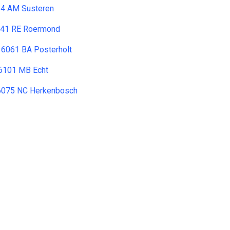
114 AM Susteren
6041 RE Roermond
 6061 BA Posterholt
 6101 MB Echt
 6075 NC Herkenbosch