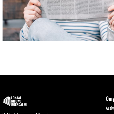
Omg
Activ