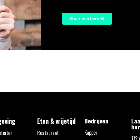
Stuur een bericht
eving
Eten & vrijetijd
Bedrijven
Laa
ber
Kapper
iteiten
Restaurant
112 