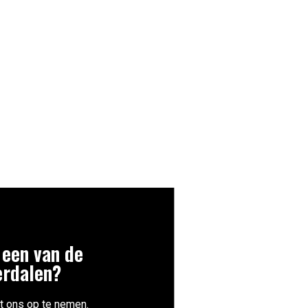
 een van de
erdalen?
t ons op te nemen.