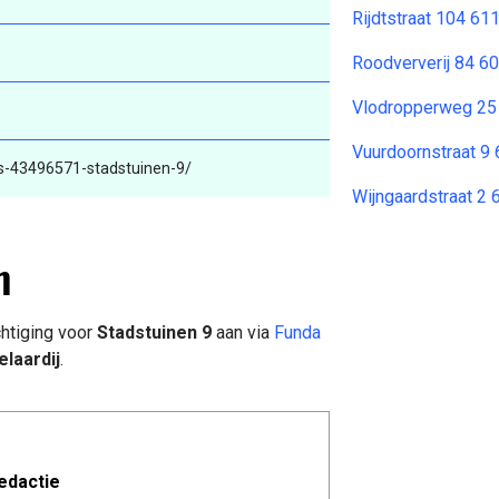
Rijdtstraat 104 6
Roodververij 84 
Vlodropperweg 25
Vuurdoornstraat 9
s-43496571-stadstuinen-9/
Wijngaardstraat 2
m
htiging voor
Stadstuinen 9
aan via
Funda
laardij
.
edactie