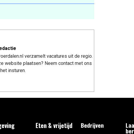
edactie
erdalen.nl verzamelt vacatures uit de regio.
nze website plaatsen? Neem contact met ons
het insturen.
eving
Eten & vrijetijd
Bedrijven
Laa
ber