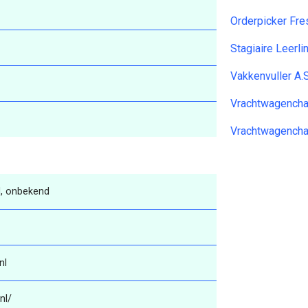
Orderpicker Fr
Stagiaire Leerl
Vakkenvuller A
Vrachtwagencha
Vrachtwagencha
, onbekend
nl
nl/