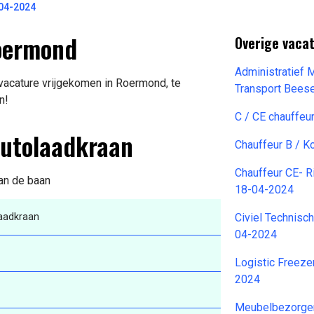
-04-2024
Roermond
Overige vacat
Administratief
vacature vrijgekomen in Roermond, te
Transport Bees
n!
C / CE chauffeu
Autolaadkraan
Chauffeur B / K
Chauffeur CE- R
van de baan
18-04-2024
aadkraan
Civiel Technisc
04-2024
Logistic Freez
2024
Meubelbezorge