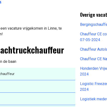
4
Overige vacat
Bergingschauff
een vacature vrijgekomen in Linne, te
n!
Chauffeur CE co
07-05-2024
eachtruckchauffeur
Chauffeur Autol
Chauffeur CE N
an de baan
Honderden Vrijw
chauffeur
2024
Logistic Freez
2024
Logistiek mede