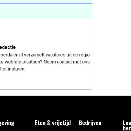
edactie
erdalen.nl verzamelt vacatures uit de regio.
nze website plaatsen? Neem contact met ons
het insturen.
eving
Eten & vrijetijd
Bedrijven
Laa
ber