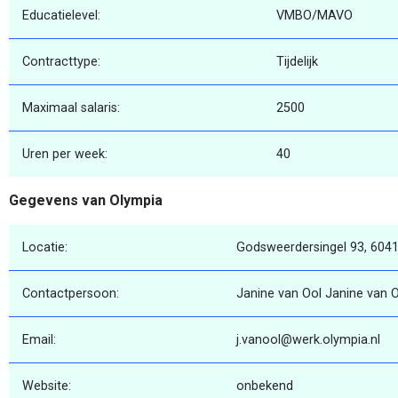
Educatielevel:
VMBO/MAVO
Contracttype:
Tijdelijk
Maximaal salaris:
2500
Uren per week:
40
Gegevens van Olympia
Locatie:
Godsweerdersingel 93, 604
Contactpersoon:
Janine van Ool Janine van 
Email:
j.vanool@werk.olympia.nl
Website:
onbekend