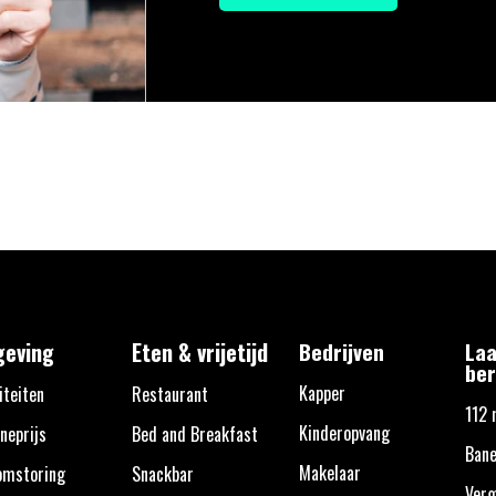
eving
Eten & vrijetijd
Bedrijven
Laa
ber
Kapper
iteiten
Restaurant
112 
Kinderopvang
neprijs
Bed and Breakfast
Bane
Makelaar
omstoring
Snackbar
Verg