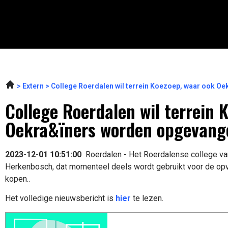
Extern
College Roerdalen wil terrein Koezoep, waar ook O
College Roerdalen wil terrein 
Oekra&ïners worden opgevange
2023-12-01 10:51:00
Roerdalen - Het Roerdalense college van
Herkenbosch, dat momenteel deels wordt gebruikt voor de opva
kopen..
Het volledige nieuwsbericht is
hier
te lezen.