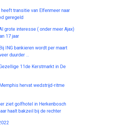
 heeft transitie van Elfenmeer naar
ed geregeld
 Al grote interesse ( onder meer Ajax)
an 17 jaar
 Bij ING bankieren wordt per maart
 weer duurder …
: Gezellige 11de Kerstmarkt in De
: Memphis hervat wedstrijd-ritme
r ziet golfhotel in Herkenbosch
maar haalt bakzeil bij de rechter
2022