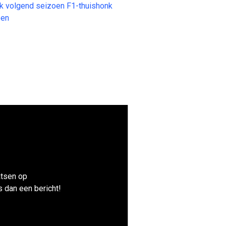
 volgend seizoen F1-thuishonk
pen
atsen op
 dan een bericht!