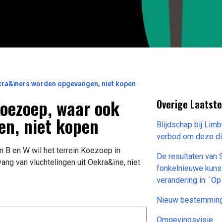
ekra&ïners worden opgevangen, niet kopen
Koezoep, waar ook
Overige Laatst
n, niet kopen
Blijdschap bij Lim
verbod om deze di
 B en W wil het terrein Koezoep in
De resultaten van 
ng van vluchtelingen uit Oekra&ïne, niet
fonkelnieuwe kuns
verandering in: `Op
Nieuw bestemming
Omgevingsvisie