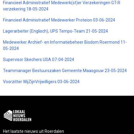
Financieel Administratief Medewerk(st)er Verzekeringen GT-R
verzekering 18-05-2024
Financieel Administratief Medewerker Proteion 03-06-2024
Lagerarbeiter (Englisch), UPS Tempo-Team 21-05-2024
Medewerker Archief- en Informatiebeheer Bisdom Roermond 11-
05-2024
Supervisor Skechers USA 07-04-2024
Teammanager Bestuurszaken Gemeente Maasgouw 23-05-2024
Voorzitter WijZijnVrijwilligers 03-06-2024
Het laatste nieuws uit Roerdalen