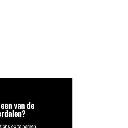
 een van de
erdalen?
t ons op te nemen.