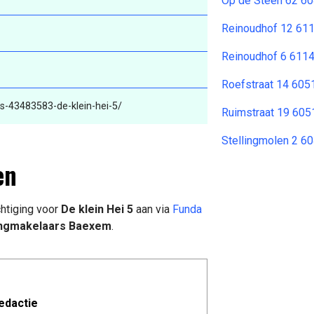
Op de Steen 62 60
Reinoudhof 12 61
Reinoudhof 6 6114
Roefstraat 14 605
s-43483583-de-klein-hei-5/
Ruimstraat 19 605
Stellingmolen 2 6
en
htiging voor
De klein Hei 5
aan via
Funda
ngmakelaars Baexem
.
edactie