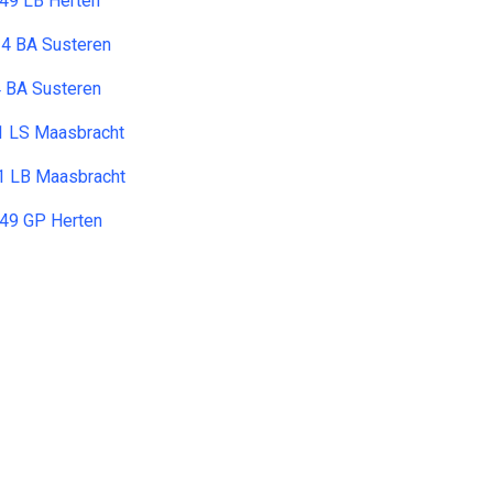
49 LB Herten
14 BA Susteren
 BA Susteren
1 LS Maasbracht
1 LB Maasbracht
049 GP Herten