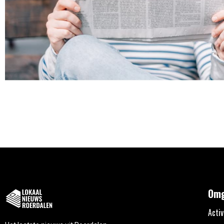
Omg
Activ