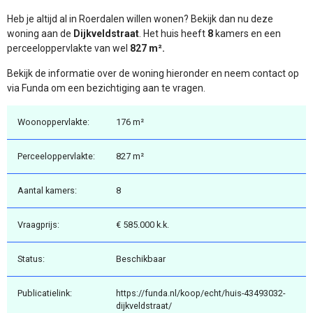
Heb je altijd al in Roerdalen willen wonen? Bekijk dan nu deze
woning aan de
Dijkveldstraat
. Het huis heeft
8
kamers en een
perceeloppervlakte van wel
827 m².
Bekijk de informatie over de woning hieronder en neem contact op
via Funda om een bezichtiging aan te vragen.
Woonoppervlakte:
176 m²
Perceeloppervlakte:
827 m²
Aantal kamers:
8
Vraagprijs:
€ 585.000 k.k.
Status:
Beschikbaar
Publicatielink:
https://funda.nl/koop/echt/huis-43493032-
dijkveldstraat/