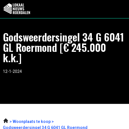
Godsweerdersingel 34 G 6041
GL Roermond [€ 245.000
k.k.]
12-1-2024
Woonplaats te koop
Godsweerdersingel 34 G 6041 GL Roermond