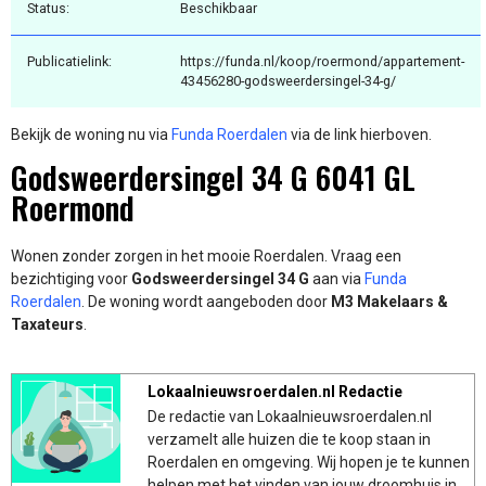
Status:
Beschikbaar
Publicatielink:
https://funda.nl/koop/roermond/appartement-
43456280-godsweerdersingel-34-g/
Bekijk de woning nu via
Funda Roerdalen
via de link hierboven.
Godsweerdersingel 34 G 6041 GL
Roermond
Wonen zonder zorgen in het mooie Roerdalen. Vraag een
bezichtiging voor
Godsweerdersingel 34 G
aan via
Funda
Roerdalen
. De woning wordt aangeboden door
M3 Makelaars &
Taxateurs
.
Lokaalnieuwsroerdalen.nl Redactie
De redactie van Lokaalnieuwsroerdalen.nl
verzamelt alle huizen die te koop staan in
Roerdalen en omgeving. Wij hopen je te kunnen
helpen met het vinden van jouw droomhuis in