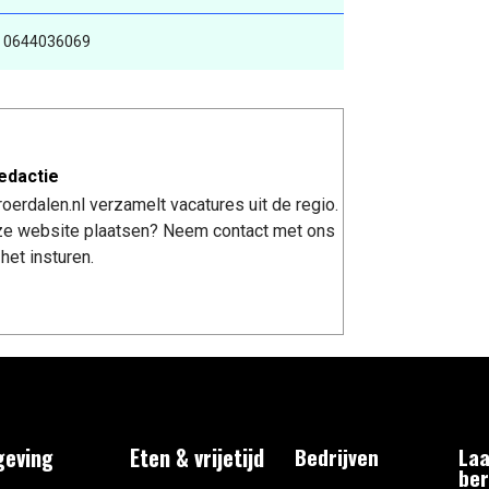
- 0644036069
edactie
erdalen.nl verzamelt vacatures uit de regio.
nze website plaatsen? Neem contact met ons
het insturen.
eving
Eten & vrijetijd
Bedrijven
Laa
ber