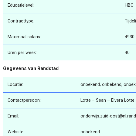
Educatielevel:
HBO
Contracttype:
Tijdeli
Maximaal salaris:
4930
Uren per week:
40
Gegevens van Randstad
Locatie:
onbekend, onbekend, onbe
Contactpersoon:
Lotte – Sean – Elvera Lotte
Email:
onderwijs.zuid-oost@nl.ran
Website:
onbekend