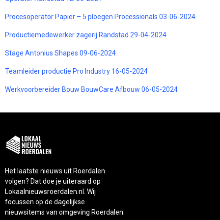
Procesoperator Papier – 5 ploegen Processionals 03-06-2024
Productiemedewerker zagerij Randstad 29-04-2024
Stage Antonius Shapes 09-06-2024
Teamleider productie Pro Industry 16-05-2024
Werkvoorbereider Bouw BouwCare Afbouw 06-05-2024
Het laatste nieuws uit Roerdalen
volgen? Dat doe je uiteraard op
Lokaalnieuwsroerdalen.nl. Wij
focussen op de dagelijkse
nieuwsitems van omgeving Roerdalen.