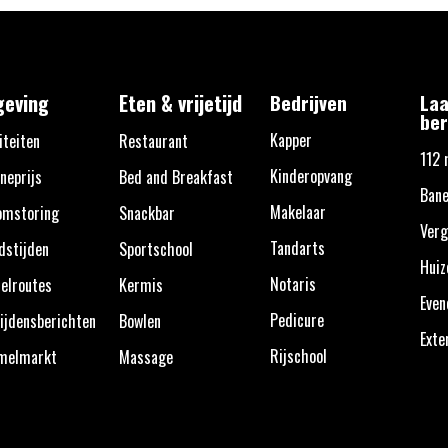
eving
Eten & vrijetijd
Bedrijven
Laa
ber
Kapper
iteiten
Restaurant
112 
Kinderopvang
neprijs
Bed and Breakfast
Bane
Makelaar
omstoring
Snackbar
Verg
Tandarts
dstijden
Sportschool
Huiz
Notaris
elroutes
Kermis
Eve
Pedicure
ijdensberichten
Bowlen
Exte
Rijschool
melmarkt
Massage